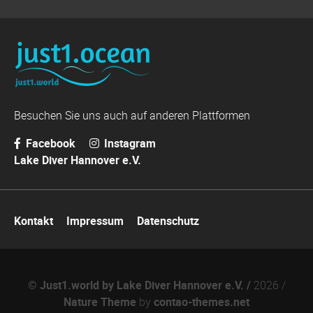
Besuchen Sie uns auch auf anderen Plattformen
Facebook
Instagram
Lake Diver Hannover e.V.
Navigation
Kontakt
Impressum
Datenschutz
überspringen
© Just1.world by Lake Diver Hannover e.V. /
2026 /
Nature Theme
by
contao-themes.net