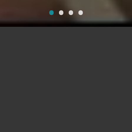
•
•
•
•