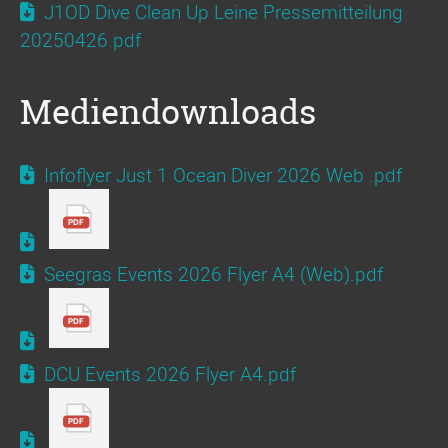
J1OD Dive Clean Up Leine Pressemitteilung
20250426.pdf
Mediendownloads
Infoflyer Just 1 Ocean Diver 2026 Web .pdf
Seegras Events 2026 Flyer A4 (Web).pdf
DCU Events 2026 Flyer A4.pdf