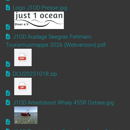
Logo J1OD Presse.jpg
J1OD Auslage Seegras Fehmarn
Tourismusmappe 2026 (Webversion).pdf
DCU20251018.zip
J1OD Arbeitsboot Whaly 455R Ostsee.jpg