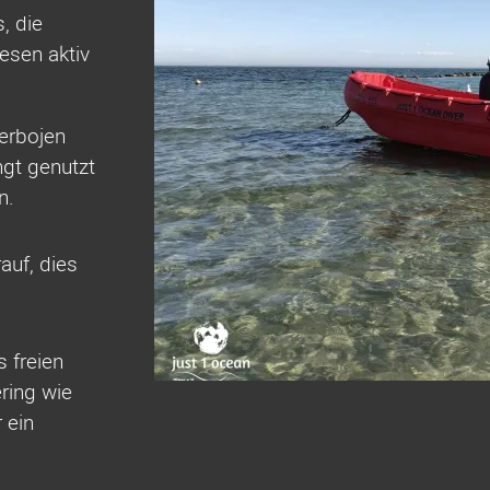
, die
esen aktiv
erbojen
ngt genutzt
n.
auf, dies
 freien
ring wie
 ein