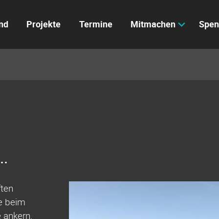
nd
Projekte
Termine
Mitmachen
Spen
..
ften
e beim
 ankern.