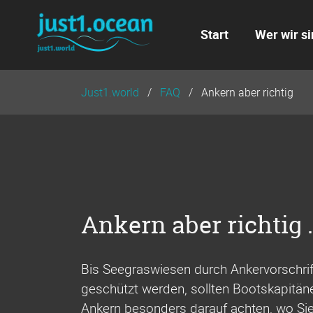
Navigation
überspringen
Start
Wer wir si
Just1.world
FAQ
Ankern aber richtig
Ankern aber richtig .
Bis Seegraswiesen durch Ankervorschri
geschützt werden, sollten Bootskapitän
Ankern besonders darauf achten, wo Sie