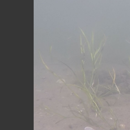
-
Strukkamphuk
/
Fehmarn