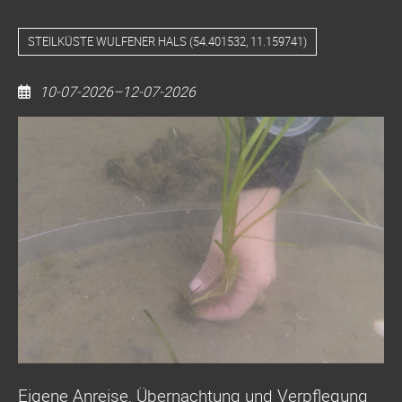
STEILKÜSTE WULFENER HALS
(
54.401532, 11.159741
)
10-07-2026–12-07-2026
Seegras-
Pflanzaktion
Wulfen
Steilküste
und
Flügger
Strand
(Kopie)
Eigene Anreise, Übernachtung und Verpflegung