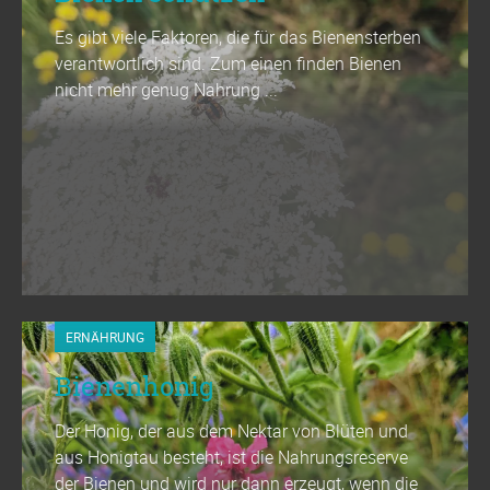
Es gibt viele Faktoren, die für das Bienensterben
verantwortlich sind. Zum einen finden Bienen
nicht mehr genug Nahrung ...
ERNÄHRUNG
Bienenhonig
Der Honig, der aus dem Nektar von Blüten und
aus Honigtau besteht, ist die Nahrungsreserve
der Bienen und wird nur dann erzeugt, wenn die