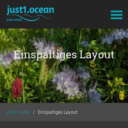
Navigation
überspringen
Einspaltiges Layout
Just1.world
Einspaltiges Layout