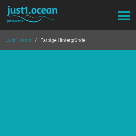
Navigation
Just1.world
Farbige Hintergründe
überspringen